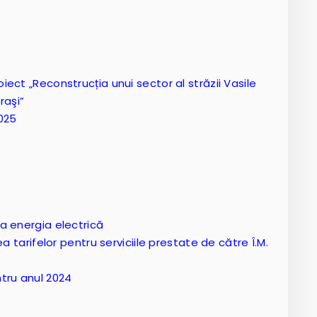
oiect „Reconstrucția unui sector al străzii Vasile
raşi”
2025
la energia electrică
rea tarifelor pentru serviciile prestate de către Î.M.
tru anul 2024
t