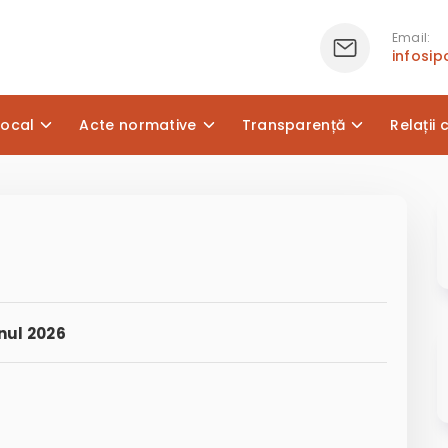
Email:
infosi
local
Acte normative
Transparență
Relații 
nul 2026