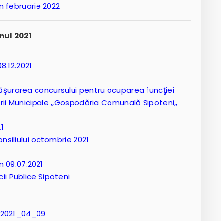
in februarie 2022
nul 2021
08.12.2021
ăşurarea concursului pentru ocuparea funcţiei
rii Municipale ,,Gospodăria Comunală Sipoteni,,
21
onsiliului octombrie 2021
n 09.07.2021
ii Publice Sipoteni
i
_2021_04_09