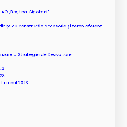
i AO „Baștina-Sipoteni”
dinițe cu construcție accesorie și teren aferent
rizare a Strategiei de Dezvoltare
023
023
tru anul 2023
4