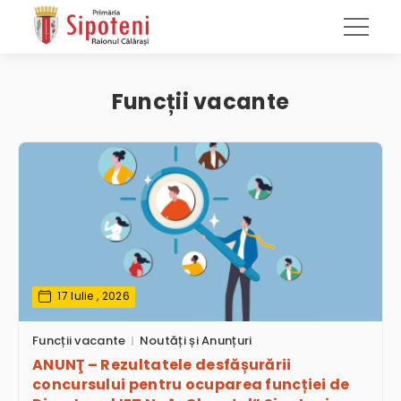
Funcții vacante
17 Iulie , 2026
Funcții vacante
Noutăți și Anunțuri
ANUNŢ – Rezultatele desfășurării
concursului pentru ocuparea funcției de