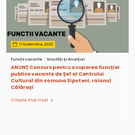
11 Noiembrie, 2025
Funcții vacante
Noutăți și Anunțuri
ANUNȚ Concurs pentru ocuparea funcției
publice vacante de Șef al Centrului
Cultural din comuna Sipoteni, raionul
Călărași
Citește mai mult