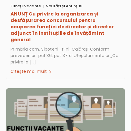
Funcții vacante
Noutăți și Anunțuri
ANUNȚ Cu privire la organizarea și
desfășurarea concursului pentru
ocuparea funcției de director și director
adjunct în instituțiile de învățămînt
general
Primăria com. Sipoteni , r-nl. Călărași Conform
prevederilor pct.36, pct 37 al ,,Regulamentului ,,Cu
privire la […]
Citește mai mult