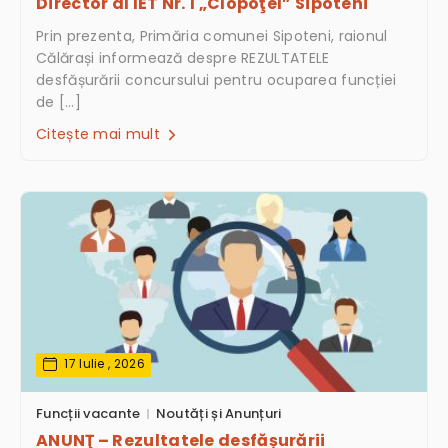
Director al IET Nr. 1 „Clopoţel” Sipoteni
Prin prezenta, Primăria comunei Sipoteni, raionul
Călărași informează despre REZULTATELE
desfășurării concursului pentru ocuparea funcției
de […]
Citește mai mult
17 Iulie , 2026
Funcții vacante
Noutăți și Anunțuri
ANUNŢ – Rezultatele desfășurării