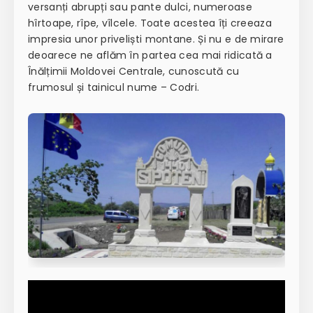
versanți abrupți sau pante dulci, numeroase
hîrtoape, rîpe, vîlcele. Toate acestea îți creeaza
impresia unor priveliști montane. Și nu e de mirare
deoarece ne aflăm în partea cea mai ridicată a
Înălțimii Moldovei Centrale, cunoscută cu
frumosul și tainicul nume – Codri.