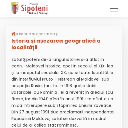
»
Istoria și așezarea geografică a localității
Istoria și așezarea geografică a
localității
Satul Șipoteni de-a lungul istoriei s-a aflat in
cadrul Moldovei istorice, apoi in secolul al XIX-lea
și la inceputul secolului XX, ca și toate localitățile
din interfluviul Pruto – Nistrean al Moldovei, sub
ocupația Rusiei țariste. În 1918 grație Unirii
Basarabiei cu Romînia , el a revenit în arealul său
firesc, iar din 1940 pîna în anul 1991 s-a aflat cu o
mica întrerupere sub stăpînirea Uniunii Sovetice.
Din 27 august 1991 ziua proclamării independenței
Republicii Moldova, satul se dezvoltă în cadrul
celui de al doilea stat romînesc.