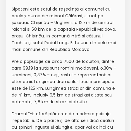
Sipoteni este satul de reședință al comunei cu
același nume din raionul Călărași, situat pe
șoseaua Chișinău – Ungheni, la 12 km de centrul
raional si 58 km de la capitala Republicii Moldova,
orașul Chișinău. În comună intră și cătunul
Tochile și satul Podul Lung.. Este una din cele mai
mari comune din Republica Moldova.
Are o populație de circa 7500 de locuitori, dintre
care 99,19 la sută sunt romîni moldoveni, o,30% –
ucraineni, 0,37% – ruși, restul – reprezentanți ai
altor etnii. Lungimea drumurilor locale principale
este de 125 km. Lungimea străzilor din comună e
de 41 km, inclusiv 9,5 km de strazi asfaltate sau
betonate, 7,8 km de strazi pietruite.
Drumul î-ți oferă plăcerea de a admira peisaje
irepetabile. De o parte și de alta se ridică dealuri
cu spinări înguste și alungite, apar văi adînci cu