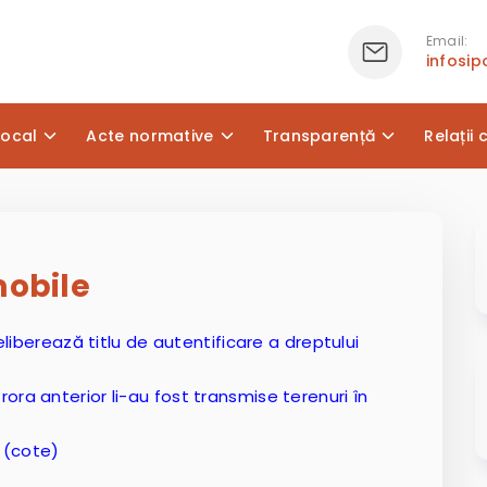
Email:
infosi
local
Acte normative
Transparență
Relații 
mobile
 eliberează titlu de autentificare a dreptului
ora anterior li-au fost transmise terenuri în
– (cote)