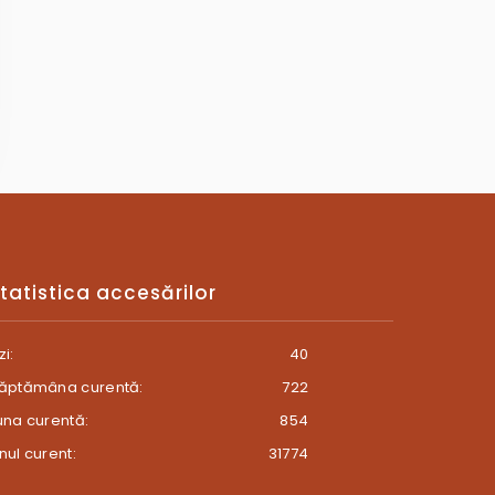
tatistica accesărilor
zi:
40
ăptămâna curentă:
722
una curentă:
854
nul curent:
31774