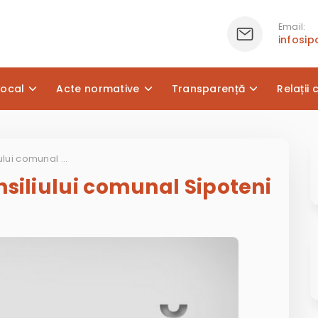
Email:
infosi
local
Acte normative
Transparență
Relații 
Şedinţa Ordinară a Consiliului comunal Sipoteni
nsiliului comunal Sipoteni