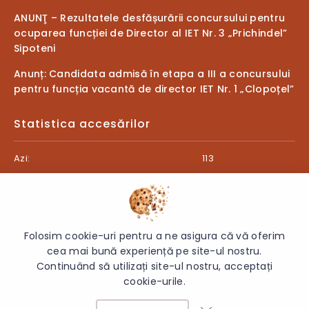
ANUNŢ – Rezultatele desfășurării concursului pentru
ocuparea funcției de Director al IET Nr. 3 „Prichindel”
Sipoteni
Anunț: Candidata admisă în etapa a III a concursului
pentru funcția vacantă de director IET Nr. 1 „Clopoțel”
Statistica accesărilor
Azi:
113
Săptămâna curentă:
113
Luna curentă:
1539
Anul curent:
32459
Folosim cookie-uri pentru a ne asigura că vă oferim
cea mai bună experiență pe site-ul nostru.
Continuând să utilizați site-ul nostru, acceptați
cookie-urile.
© 2026 Primăria comunei Sipoteni - Toate drepturile rezervate.