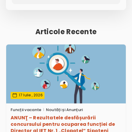
Articole Recente
17 Iulie , 2026
Funcții vacante
Noutăți și Anunțuri
ANUNŢ – Rezultatele desfășurării
concursului pentru ocuparea funcției de
Director al IET Nr. 1 „Clopoţel” Sipoteni